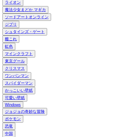
ライオン
魔法少女まどか マギカ
ソードアートオンライン
ジブリ
シュタインズ・ゲート
艦これ
虹色
マインクラフト
東京グール
クリスマス
ワンパンマン
スパイダーマン
かっこいい壁紙
可愛い壁紙
Windows
ジョジョの奇妙な冒険
ポケモン
恐竜
中国