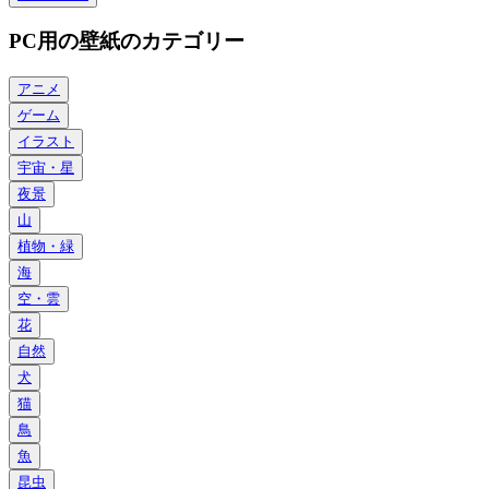
PC用の壁紙のカテゴリー
アニメ
ゲーム
イラスト
宇宙・星
夜景
山
植物・緑
海
空・雲
花
自然
犬
猫
鳥
魚
昆虫