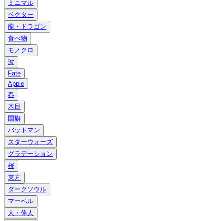
ミニマル
ベクター
龍・ドラゴン
食べ物
モノクロ
波
Fate
Apple
春
木目
国旗
バットマン
スターウォーズ
グラデーション
桜
東方
ダークソウル
マーベル
人・偉人