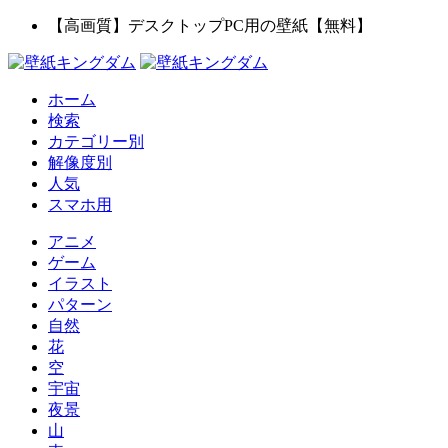
【高画質】デスクトップPC用の壁紙【無料】
ホーム
検索
カテゴリー別
解像度別
人気
スマホ用
アニメ
ゲーム
イラスト
パターン
自然
花
空
宇宙
夜景
山