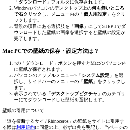
「
ダウンロード
」フォルダに保存されます。
Windowsパソコンのデスクトップ上の
何も無いところ
で右クリック
し、メニュー内の「
個人用設定
」をクリ
ックします。
背景の項目にある選択肢を「
画像
」にしてSTEP 1でダ
ウンロードした壁紙の画像を選択すると壁紙の設定が
完了します。
Mac PCでの壁紙の保存・設定方法は？
↑の「ダウンロード」ボタンを押すとMacのパソコン内
に壁紙が保存されます。
パソコンのアップルメニュー>「
システム設定
」を選
択し、サイドバーのメニューの「
壁紙
」をクリックし
ます。
表示されている「
デスクトップピクチャ
」のカテゴリ
ーにてダウンロードした壁紙を選択します。
壁紙の引用について
「道を横断するサイ / Rhinoceros」の壁紙をサイトに引用す
る際は
利用規約
に同意の上、必ず出典を明記し、当ページの