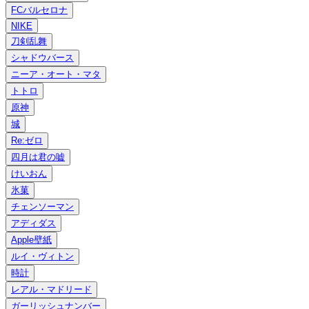
FCバルセロナ
NIKE
刀剣乱舞
シャドウバース
ニーア・オート・マタ
トトロ
原神
城
Re:ゼロ
四月は君の嘘
けいおん
氷菓
チェンソーマン
アディダス
Apple壁紙
ルイ・ヴィトン
時計
レアル・マドリード
ガーリッシュナンバー