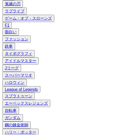
鬼滅の刃
ラブライブ
ゲーム・オブ・スローンズ
F1
面白い
ファッション
鉄拳
タイポグラフィ
アイドルマスター
Jリーグ
スーパーマリオ
ハロウィン
League of Legends
スプラトゥーン
エーペックスレジェンズ
自転車
ガンダム
鋼の錬金術師
ハリー・ポッター