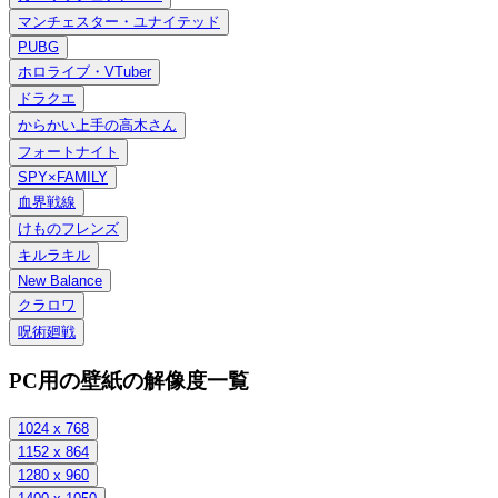
マンチェスター・ユナイテッド
PUBG
ホロライブ・VTuber
ドラクエ
からかい上手の高木さん
フォートナイト
SPY×FAMILY
血界戦線
けものフレンズ
キルラキル
New Balance
クラロワ
呪術廻戦
PC用の壁紙の解像度一覧
1024 x 768
1152 x 864
1280 x 960