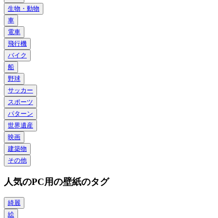
生物・動物
車
電車
飛行機
バイク
船
野球
サッカー
スポーツ
パターン
世界遺産
映画
建築物
その他
人気のPC用の壁紙のタグ
綺麗
絵