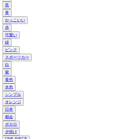
黒
青
かっこいい
赤
可愛い
緑
ピンク
スポーツカー
白
紫
黄色
水色
シンプル
オレンジ
日本
都会
ボカロ
夕焼け
ONE PIECE