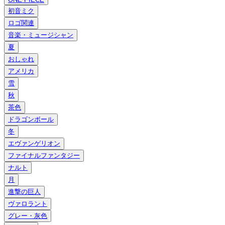
初音ミク
ロゴ関連
音楽・ミュージシャン
夏
おしゃれ
アメリカ
雪
秋
茶色
ドラゴンボール
冬
エヴァンゲリオン
ファイナルファンタジー
ナルト
月
進撃の巨人
ヴァロラント
グレー・灰色