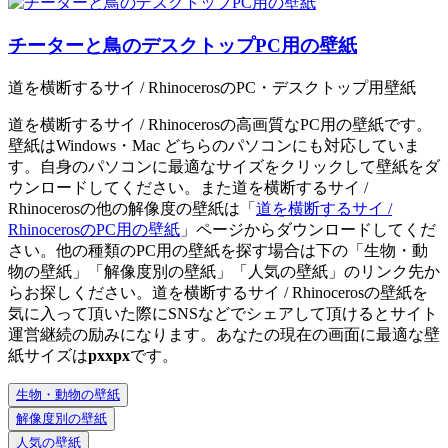
チーターと鳥のデスクトップPC用の壁紙
道を横断するサイ / RhinocerosのPC・デスクトップ用壁紙
道を横断するサイ / Rhinocerosの高画質なPC用の壁紙です。
壁紙はWindows・Mac どちらのパソコンにも対応していま
す。自身のパソコンに最適なサイズをクリックして壁紙をダ
ウンロードしてください。また道を横断するサイ /
Rhinocerosの他の解像度の壁紙は「
道を横断するサイ /
RhinocerosのPC用の壁紙
」ページからダウンロードしてくだ
さい。他の種類のPC用の壁紙を探す場合は下の「生物・動
物の壁紙」「解像度別の壁紙」「人気の壁紙」のリンク先か
らお探しください。道を横断するサイ / Rhinocerosの壁紙を
気に入って頂いた際にSNSなどでシェアして頂けるとサイト
運営継続の励みになります。あなたの現在の画面に最適な壁
紙サイズは
px
x
px
です。
生物・動物の壁紙
解像度別の壁紙
人気の壁紙