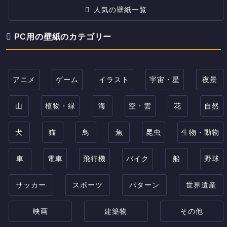
人気の壁紙一覧
PC用の壁紙のカテゴリー
アニメ
ゲーム
イラスト
宇宙・星
夜景
山
植物・緑
海
空・雲
花
自然
犬
猫
鳥
魚
昆虫
生物・動物
車
電車
飛行機
バイク
船
野球
サッカー
スポーツ
パターン
世界遺産
映画
建築物
その他