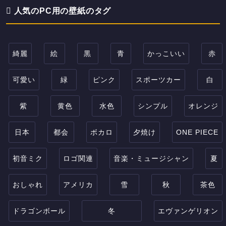
人気のPC用の壁紙のタグ
綺麗
絵
黒
青
かっこいい
赤
可愛い
緑
ピンク
スポーツカー
白
紫
黄色
水色
シンプル
オレンジ
日本
都会
ボカロ
夕焼け
ONE PIECE
初音ミク
ロゴ関連
音楽・ミュージシャン
夏
おしゃれ
アメリカ
雪
秋
茶色
ドラゴンボール
冬
エヴァンゲリオン