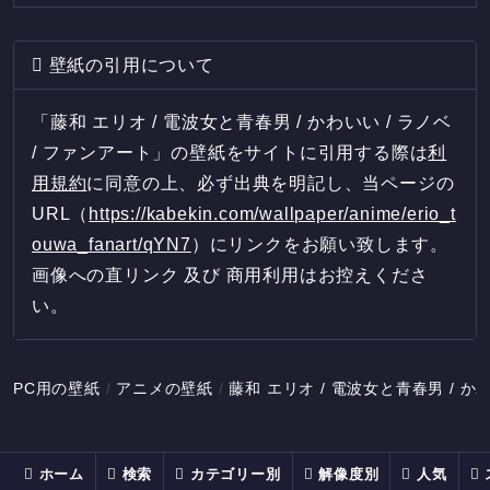
壁紙の引用について
「藤和 エリオ / 電波女と青春男 / かわいい / ラノベ
/ ファンアート」の壁紙をサイトに引用する際は
利
用規約
に同意の上、必ず出典を明記し、当ページの
URL（
https://kabekin.com/wallpaper/anime/erio_t
ouwa_fanart/qYN7
）にリンクをお願い致します。
画像への直リンク 及び 商用利用はお控えくださ
い。
PC用の壁紙
アニメの壁紙
藤和 エリオ / 電波女と青春男 / 
ホーム
検索
カテゴリー別
解像度別
人気