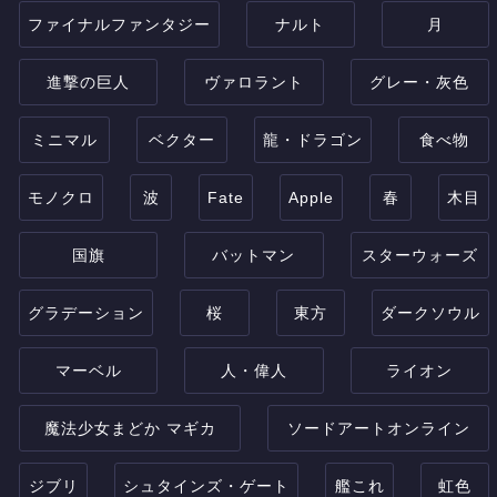
ファイナルファンタジー
ナルト
月
進撃の巨人
ヴァロラント
グレー・灰色
ミニマル
ベクター
龍・ドラゴン
食べ物
モノクロ
波
Fate
Apple
春
木目
国旗
バットマン
スターウォーズ
グラデーション
桜
東方
ダークソウル
マーベル
人・偉人
ライオン
魔法少女まどか マギカ
ソードアートオンライン
ジブリ
シュタインズ・ゲート
艦これ
虹色