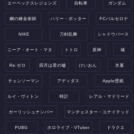
エーペックスレジェンズ
自転車
ガンダム
鋼の錬金術師
ハリー・ポッター
FCバルセロナ
NIKE
刀剣乱舞
シャドウバース
ニーア・オート・マタ
トトロ
原神
城
Re:ゼロ
四月は君の嘘
けいおん
氷菓
チェンソーマン
アディダス
Apple壁紙
ルイ・ヴィトン
時計
レアル・マドリード
ガーリッシュナンバー
マンチェスター・ユナイテッド
PUBG
ホロライブ・VTuber
ドラクエ