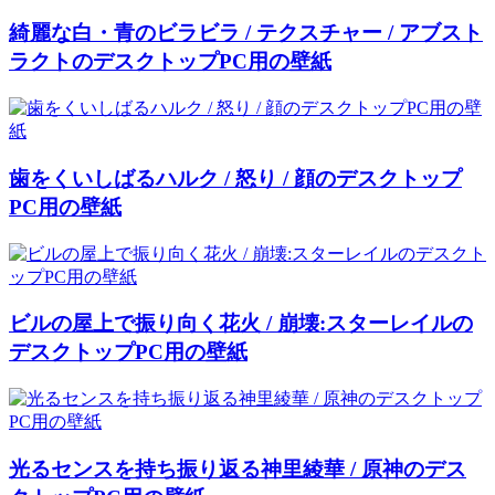
綺麗な白・青のビラビラ / テクスチャー / アブスト
ラクトのデスクトップPC用の壁紙
歯をくいしばるハルク / 怒り / 顔のデスクトップ
PC用の壁紙
ビルの屋上で振り向く花火 / 崩壊:スターレイルの
デスクトップPC用の壁紙
光るセンスを持ち振り返る神里綾華 / 原神のデス