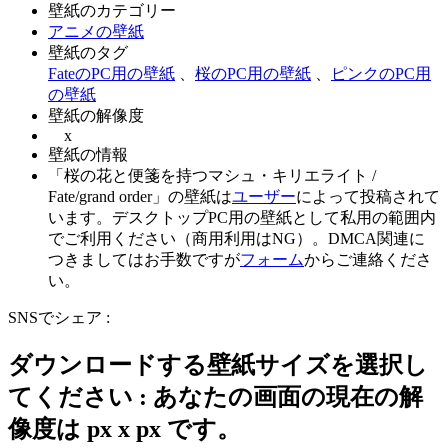
壁紙のカテゴリー
アニメの壁紙
壁紙のタグ
FateのPC用の壁紙
、
桜のPC用の壁紙
、
ピンクのPC用
の壁紙
壁紙の解像度
x
壁紙の情報
「桜の花と便箋を持つマシュ・キリエライト /
Fate/grand order」の壁紙は
ユーザー
によって投稿されて
います。デスクトップPC用の壁紙として私用の範囲内
でご利用ください（商用利用はNG）。DMCA関連に
つきましてはお手数ですが
フォーム
からご連絡くださ
い。
SNSでシェア :
ダウンロードする壁紙サイズを選択し
てください : あなたの画面の現在の解
像度は
px x
px です。