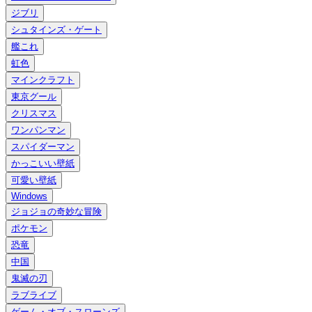
ジブリ
シュタインズ・ゲート
艦これ
虹色
マインクラフト
東京グール
クリスマス
ワンパンマン
スパイダーマン
かっこいい壁紙
可愛い壁紙
Windows
ジョジョの奇妙な冒険
ポケモン
恐竜
中国
鬼滅の刃
ラブライブ
ゲーム・オブ・スローンズ