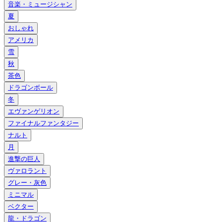
音楽・ミュージシャン
夏
おしゃれ
アメリカ
雪
秋
茶色
ドラゴンボール
冬
エヴァンゲリオン
ファイナルファンタジー
ナルト
月
進撃の巨人
ヴァロラント
グレー・灰色
ミニマル
ベクター
龍・ドラゴン