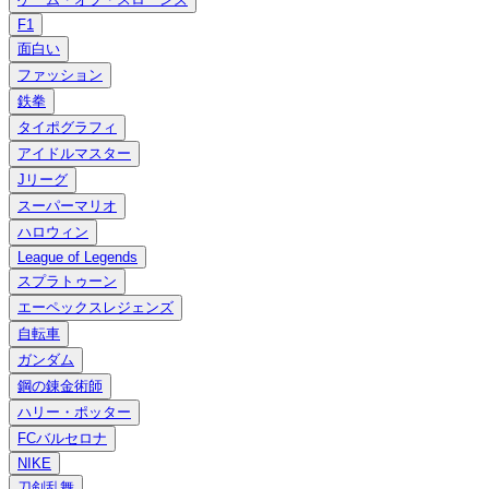
F1
面白い
ファッション
鉄拳
タイポグラフィ
アイドルマスター
Jリーグ
スーパーマリオ
ハロウィン
League of Legends
スプラトゥーン
エーペックスレジェンズ
自転車
ガンダム
鋼の錬金術師
ハリー・ポッター
FCバルセロナ
NIKE
刀剣乱舞