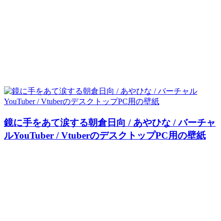
鏡に手をあて涙する朝倉日向 / あやひな / バーチャ
ルYouTuber / VtuberのデスクトップPC用の壁紙