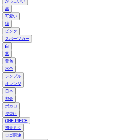
かっこいい
赤
可愛い
緑
ピンク
スポーツカー
白
紫
黄色
水色
シンプル
オレンジ
日本
都会
ボカロ
夕焼け
ONE PIECE
初音ミク
ロゴ関連