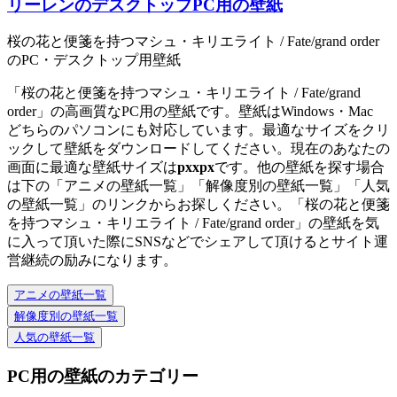
リーレンのデスクトップPC用の壁紙
桜の花と便箋を持つマシュ・キリエライト / Fate/grand order
のPC・デスクトップ用壁紙
「桜の花と便箋を持つマシュ・キリエライト / Fate/grand
order」の高画質なPC用の壁紙です。壁紙はWindows・Mac
どちらのパソコンにも対応しています。最適なサイズをクリ
ックして壁紙をダウンロードしてください。現在のあなたの
画面に最適な壁紙サイズは
px
x
px
です。他の壁紙を探す場合
は下の「アニメの壁紙一覧」「解像度別の壁紙一覧」「人気
の壁紙一覧」のリンクからお探しください。「桜の花と便箋
を持つマシュ・キリエライト / Fate/grand order」の壁紙を気
に入って頂いた際にSNSなどでシェアして頂けるとサイト運
営継続の励みになります。
アニメの壁紙一覧
解像度別の壁紙一覧
人気の壁紙一覧
PC用の壁紙のカテゴリー