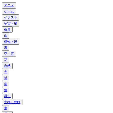
アニメ
ゲーム
イラスト
宇宙・星
夜景
山
植物・緑
海
空・雲
花
自然
犬
猫
鳥
魚
昆虫
生物・動物
車