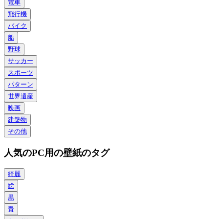
電車
飛行機
バイク
船
野球
サッカー
スポーツ
パターン
世界遺産
映画
建築物
その他
人気のPC用の壁紙のタグ
綺麗
絵
黒
青