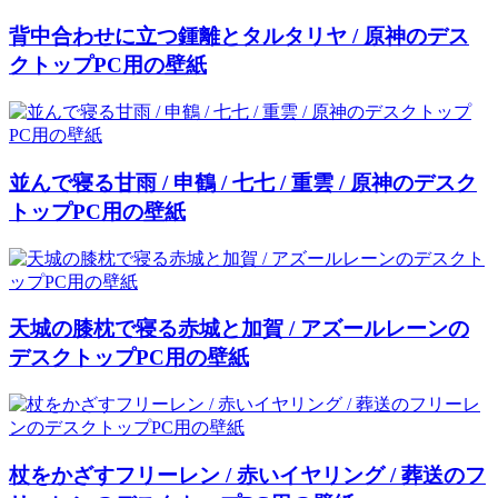
背中合わせに立つ鍾離とタルタリヤ / 原神のデス
クトップPC用の壁紙
並んで寝る甘雨 / 申鶴 / 七七 / 重雲 / 原神のデスク
トップPC用の壁紙
天城の膝枕で寝る赤城と加賀 / アズールレーンの
デスクトップPC用の壁紙
杖をかざすフリーレン / 赤いイヤリング / 葬送のフ