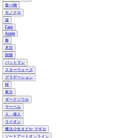
食べ物
モノクロ
波
Fate
Apple
春
木目
国旗
バットマン
スターウォーズ
グラデーション
桜
東方
ダークソウル
マーベル
人・偉人
ライオン
魔法少女まどか マギカ
ソードアートオンライン