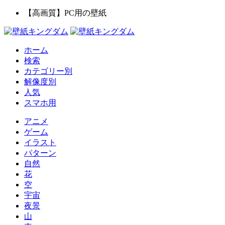
【高画質】PC用の壁紙
ホーム
検索
カテゴリー別
解像度別
人気
スマホ用
アニメ
ゲーム
イラスト
パターン
自然
花
空
宇宙
夜景
山