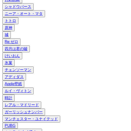
シャドウバース
ニーア・オート・マタ
トトロ
原神
城
Re:ゼロ
四月は君の嘘
けいおん
氷菓
チェンソーマン
アディダス
Apple壁紙
ルイ・ヴィトン
時計
レアル・マドリード
ガーリッシュナンバー
マンチェスター・ユナイテッド
PUBG