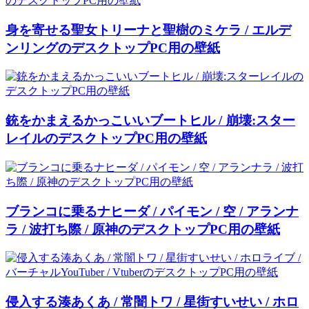
身を寄せる聖女トリーナと聖樹のミケラ / エルデ
ンリングのデスクトップPC用の壁紙
銃をかまえるかっこいいブートヒル / 崩壊:スター
レイルのデスクトップPC用の壁紙
ブランコに乗るナヒーダ / パイモン / 空 / アランナ
ラ / 波打ち際 / 原神のデスクトップPC用の壁紙
侵入する湊あくあ / 常闇トワ / 星街すいせい / ホロ