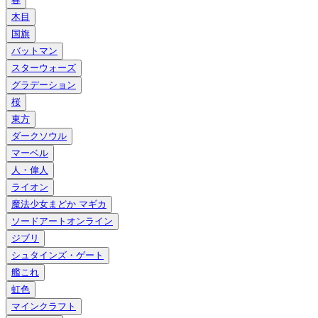
木目
国旗
バットマン
スターウォーズ
グラデーション
桜
東方
ダークソウル
マーベル
人・偉人
ライオン
魔法少女まどか マギカ
ソードアートオンライン
ジブリ
シュタインズ・ゲート
艦これ
虹色
マインクラフト