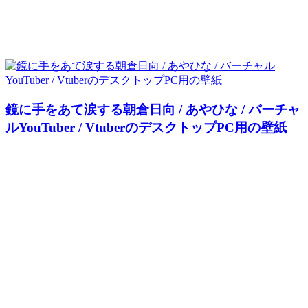
鏡に手をあて涙する朝倉日向 / あやひな / バーチャ
ルYouTuber / VtuberのデスクトップPC用の壁紙