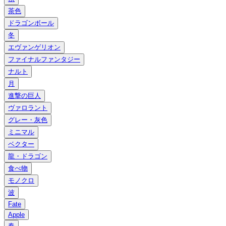
茶色
ドラゴンボール
冬
エヴァンゲリオン
ファイナルファンタジー
ナルト
月
進撃の巨人
ヴァロラント
グレー・灰色
ミニマル
ベクター
龍・ドラゴン
食べ物
モノクロ
波
Fate
Apple
春