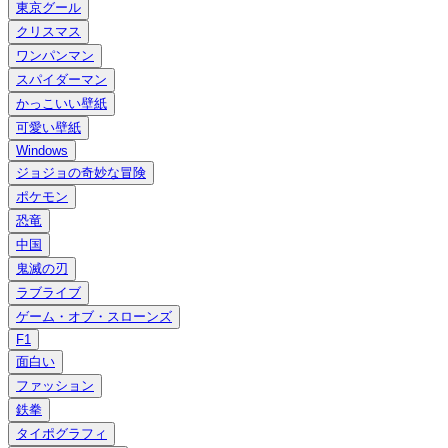
東京グール
クリスマス
ワンパンマン
スパイダーマン
かっこいい壁紙
可愛い壁紙
Windows
ジョジョの奇妙な冒険
ポケモン
恐竜
中国
鬼滅の刃
ラブライブ
ゲーム・オブ・スローンズ
F1
面白い
ファッション
鉄拳
タイポグラフィ