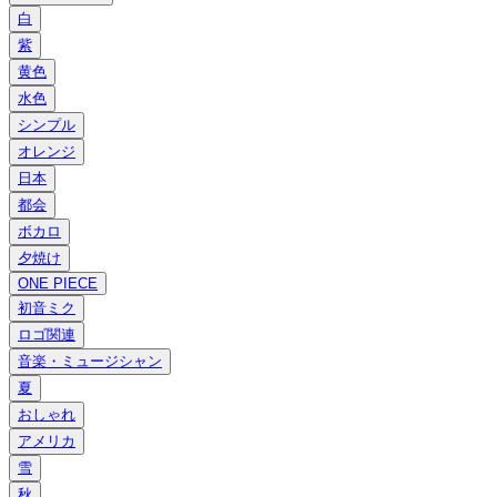
白
紫
黄色
水色
シンプル
オレンジ
日本
都会
ボカロ
夕焼け
ONE PIECE
初音ミク
ロゴ関連
音楽・ミュージシャン
夏
おしゃれ
アメリカ
雪
秋