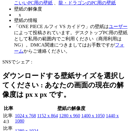
こいいPC用の壁紙
、
龍・ドラゴンのPC用の壁紙
壁紙の解像度
x
壁紙の情報
「ONE PIECE ルフィ VS カイドウ」の壁紙は
ユーザー
によって投稿されています。デスクトップPC用の壁紙
として私用の範囲内でご利用ください（商用利用は
NG）。DMCA関連につきましてはお手数ですが
フォ
ーム
からご連絡ください。
SNSでシェア :
ダウンロードする壁紙サイズを選択し
てください : あなたの画面の現在の解
像度は
px x
px です。
比率
壁紙の解像度
比率
1024 x 768
1152 x 864
1280 x 960
1400 x 1050
1440 x
1080
4:3
比率
1280 x 1024