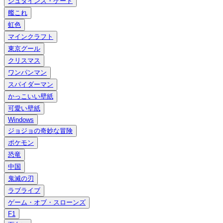
シュタインズ・ゲート
艦これ
虹色
マインクラフト
東京グール
クリスマス
ワンパンマン
スパイダーマン
かっこいい壁紙
可愛い壁紙
Windows
ジョジョの奇妙な冒険
ポケモン
恐竜
中国
鬼滅の刃
ラブライブ
ゲーム・オブ・スローンズ
F1