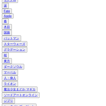
波
Fate
Apple
春
木目
国旗
バットマン
スターウォーズ
グラデーション
桜
東方
ダークソウル
マーベル
人・偉人
ライオン
魔法少女まどか マギカ
ソードアートオンライン
ジブリ