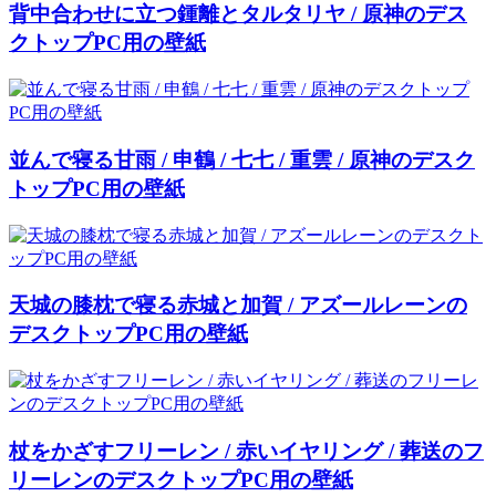
背中合わせに立つ鍾離とタルタリヤ / 原神のデス
クトップPC用の壁紙
並んで寝る甘雨 / 申鶴 / 七七 / 重雲 / 原神のデスク
トップPC用の壁紙
天城の膝枕で寝る赤城と加賀 / アズールレーンの
デスクトップPC用の壁紙
杖をかざすフリーレン / 赤いイヤリング / 葬送のフ
リーレンのデスクトップPC用の壁紙