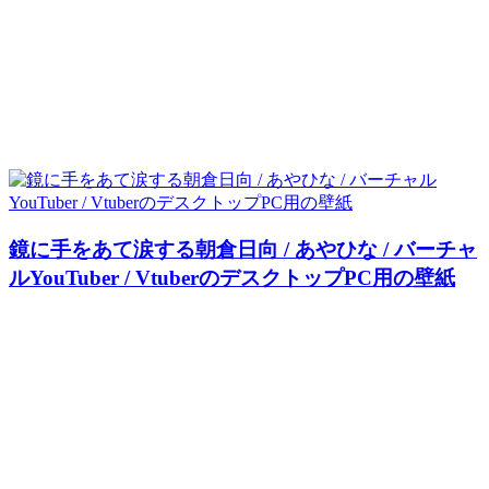
鏡に手をあて涙する朝倉日向 / あやひな / バーチャ
ルYouTuber / VtuberのデスクトップPC用の壁紙