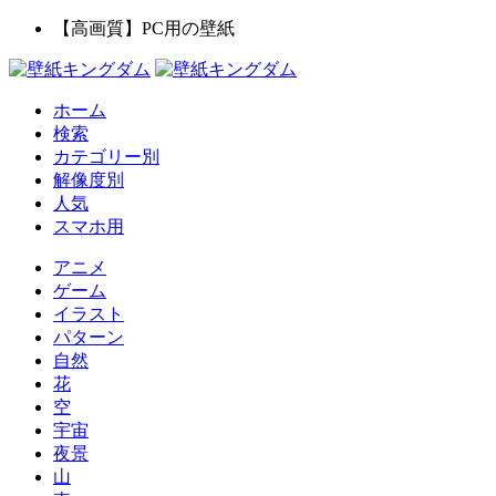
【高画質】PC用の壁紙
ホーム
検索
カテゴリー別
解像度別
人気
スマホ用
アニメ
ゲーム
イラスト
パターン
自然
花
空
宇宙
夜景
山