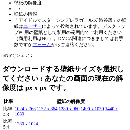
壁紙の解像度
x
壁紙の情報
「アイドルマスターシンデレラガールズ 渋谷凛」の壁
紙は
ユーザー
によって投稿されています。デスクトッ
プPC用の壁紙として私用の範囲内でご利用ください
（商用利用はNG）。DMCA関連につきましてはお手
数ですが
フォーム
からご連絡ください。
SNSでシェア :
ダウンロードする壁紙サイズを選択し
てください : あなたの画面の現在の解
像度は
px x
px です。
比率
壁紙の解像度
比率
1024 x 768
1152 x 864
1280 x 960
1400 x 1050
1440 x
1080
4:3
比率
1280 x 1024
5:4