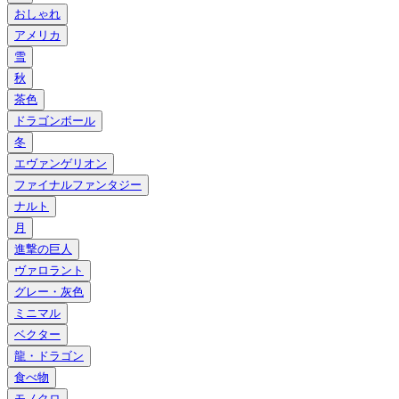
おしゃれ
アメリカ
雪
秋
茶色
ドラゴンボール
冬
エヴァンゲリオン
ファイナルファンタジー
ナルト
月
進撃の巨人
ヴァロラント
グレー・灰色
ミニマル
ベクター
龍・ドラゴン
食べ物
モノクロ