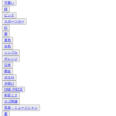
可愛い
緑
ピンク
スポーツカー
白
紫
黄色
水色
シンプル
オレンジ
日本
都会
ボカロ
夕焼け
ONE PIECE
初音ミク
ロゴ関連
音楽・ミュージシャン
夏