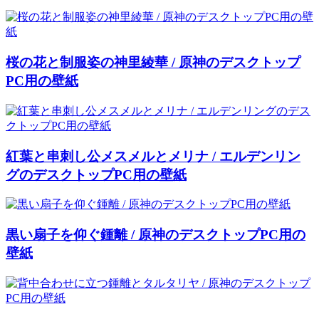
桜の花と制服姿の神里綾華 / 原神のデスクトップ
PC用の壁紙
紅葉と串刺し公メスメルとメリナ / エルデンリン
グのデスクトップPC用の壁紙
黒い扇子を仰ぐ鍾離 / 原神のデスクトップPC用の
壁紙