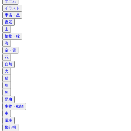
ゲーム
イラスト
宇宙・星
夜景
山
植物・緑
海
空・雲
花
自然
犬
猫
鳥
魚
昆虫
生物・動物
車
電車
飛行機