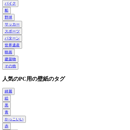
バイク
船
野球
サッカー
スポーツ
パターン
世界遺産
映画
建築物
その他
人気のPC用の壁紙のタグ
綺麗
絵
黒
青
かっこいい
赤