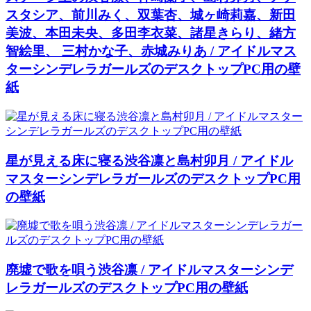
スタシア、前川みく、双葉杏、城ヶ崎莉嘉、新田
美波、本田未央、多田李衣菜、諸星きらり、緒方
智絵里、 三村かな子、赤城みりあ / アイドルマス
ターシンデレラガールズのデスクトップPC用の壁
紙
星が見える床に寝る渋谷凛と島村卯月 / アイドル
マスターシンデレラガールズのデスクトップPC用
の壁紙
廃墟で歌を唄う渋谷凛 / アイドルマスターシンデ
レラガールズのデスクトップPC用の壁紙