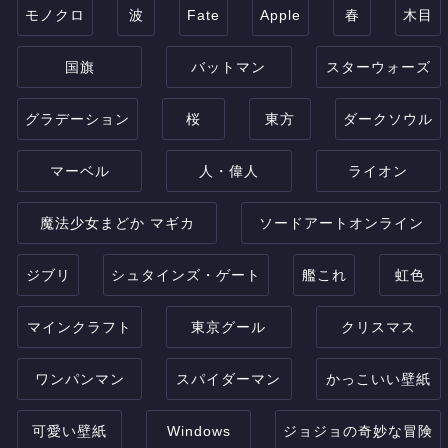
モノクロ
波
Fate
Apple
春
木目
国旗
バットマン
スターウォーズ
グラデーション
桜
東方
ダークソウル
マーベル
人・偉人
ライオン
魔法少女まどか マギカ
ソードアートオンライン
ジブリ
シュタインズ・ゲート
艦これ
虹色
マインクラフト
東京グール
クリスマス
ワンパンマン
スパイダーマン
かっこいい壁紙
可愛い壁紙
Windows
ジョジョの奇妙な冒険