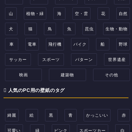
山
植物・緑
海
空・雲
花
自然
犬
猫
鳥
魚
昆虫
生物・動物
車
電車
飛行機
バイク
船
野球
サッカー
スポーツ
パターン
世界遺産
映画
建築物
その他
人気のPC用の壁紙のタグ
綺麗
絵
黒
青
かっこいい
赤
可愛い
緑
ピンク
スポーツカー
白