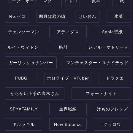
ニーア・オート・マタ
トトロ
原神
城
Re:ゼロ
四月は君の嘘
けいおん
氷菓
チェンソーマン
アディダス
Apple壁紙
ルイ・ヴィトン
時計
レアル・マドリード
ガーリッシュナンバー
マンチェスター・ユナイテッド
PUBG
ホロライブ・VTuber
ドラクエ
からかい上手の高木さん
フォートナイト
SPY×FAMILY
血界戦線
けものフレンズ
キルラキル
New Balance
クラロワ