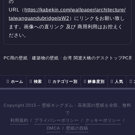
の
URL（
https://kabekin.com/wallpaper/architecture/
taiwanguandubridge/pW2
）にリンクをお願い致し
ます。画像への直リンク 及び 商用利用はお控えく
ださい。
PC用の壁紙
建築物の壁紙
台湾 関渡大橋のデスクトップPC用
ホーム
検索
カテゴリー別
解像度別
人気
Copyright 2015 – 壁紙キングダム - 高画質の壁紙を全部、無料
で
利用規約
/
プライバシーポリシー
/
クッキーポリシー
/
DMCA
/
壁紙の投稿