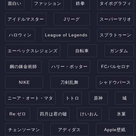
面白い
ファッション
鉄拳
タイポグラフィ
アイドルマスター
Jリーグ
スーパーマリオ
ハロウィン
League of Legends
スプラトゥーン
エーペックスレジェンズ
自転車
ガンダム
鋼の錬金術師
ハリー・ポッター
FCバルセロナ
NIKE
刀剣乱舞
シャドウバース
ニーア・オート・マタ
トトロ
原神
城
Re:ゼロ
四月は君の嘘
けいおん
氷菓
チェンソーマン
アディダス
Apple壁紙