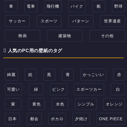
車
電車
飛行機
バイク
船
野球
サッカー
スポーツ
パターン
世界遺産
映画
建築物
その他
人気のPC用の壁紙のタグ
綺麗
絵
黒
青
かっこいい
赤
可愛い
緑
ピンク
スポーツカー
白
紫
黄色
水色
シンプル
オレンジ
日本
都会
ボカロ
夕焼け
ONE PIECE