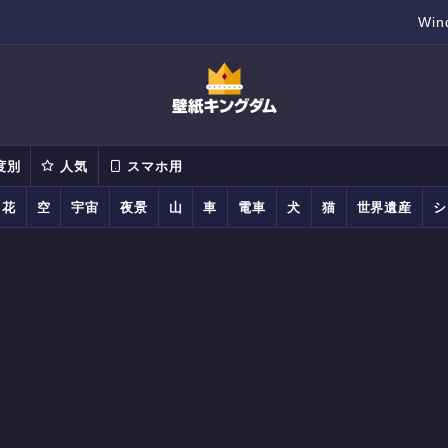
Wi
度別
人気
スマホ用
花
空
宇宙
夜景
山
車
電車
犬
猫
世界遺産
シ