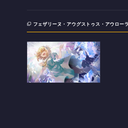
フェザリーヌ・アウグストゥス・アウローラ 
下から見上げた北条沙都子（ほ
うじょう さとこ） / ひぐらしの
なく頃にのデスクトップPC用の
壁紙