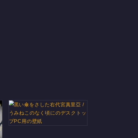
黒い傘をさした右代宮真里亞 /