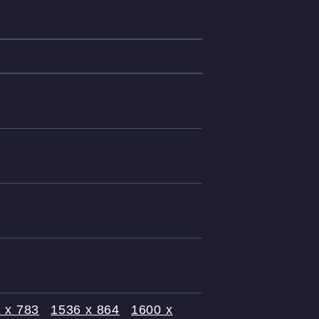
 x 783
1536 x 864
1600 x