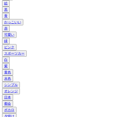
絵
黒
青
かっこいい
赤
可愛い
緑
ピンク
スポーツカー
白
紫
黄色
水色
シンプル
オレンジ
日本
都会
ボカロ
夕焼け