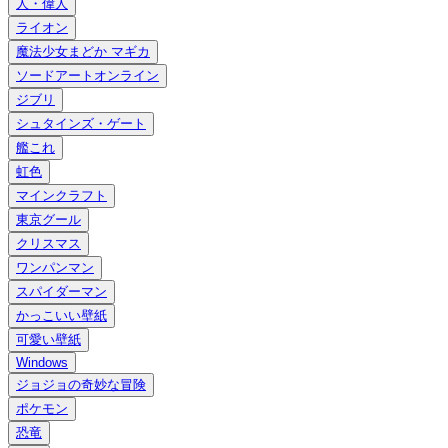
人・偉人
ライオン
魔法少女まどか マギカ
ソードアートオンライン
ジブリ
シュタインズ・ゲート
艦これ
虹色
マインクラフト
東京グール
クリスマス
ワンパンマン
スパイダーマン
かっこいい壁紙
可愛い壁紙
Windows
ジョジョの奇妙な冒険
ポケモン
恐竜