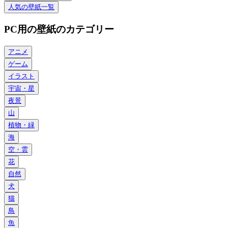
人気の壁紙一覧
PC用の壁紙のカテゴリー
アニメ
ゲーム
イラスト
宇宙・星
夜景
山
植物・緑
海
空・雲
花
自然
犬
猫
鳥
魚