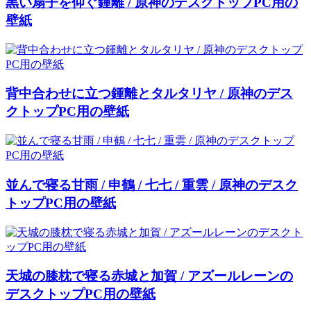
黒い扇子を仰ぐ鍾離 / 原神のデスクトップPC用の
壁紙
背中合わせに立つ鍾離とタルタリヤ / 原神のデス
クトップPC用の壁紙
並んで寝る甘雨 / 申鶴 / 七七 / 重雲 / 原神のデスク
トップPC用の壁紙
天城の膝枕で寝る赤城と加賀 / アズールレーンの
デスクトップPC用の壁紙