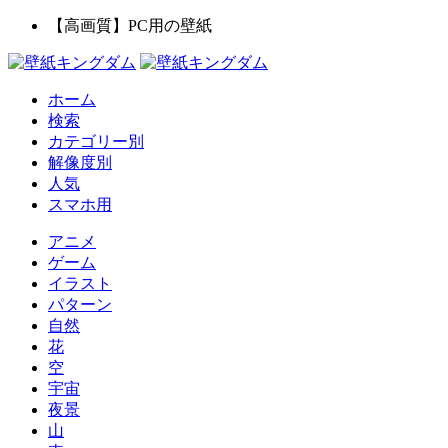
【高画質】PC用の壁紙
ホーム
検索
カテゴリー別
解像度別
人気
スマホ用
アニメ
ゲーム
イラスト
パターン
自然
花
空
宇宙
夜景
山