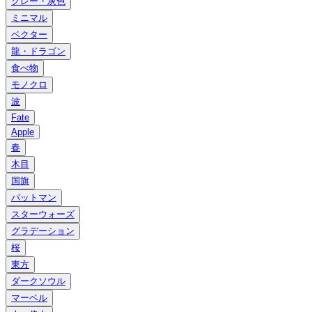
グレー・灰色
ミニマル
ベクター
龍・ドラゴン
食べ物
モノクロ
波
Fate
Apple
春
木目
国旗
バットマン
スターウォーズ
グラデーション
桜
東方
ダークソウル
マーベル