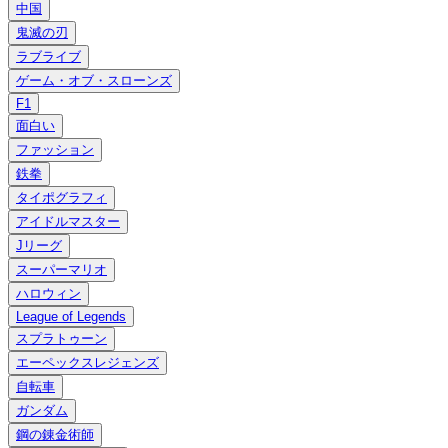
中国
鬼滅の刃
ラブライブ
ゲーム・オブ・スローンズ
F1
面白い
ファッション
鉄拳
タイポグラフィ
アイドルマスター
Jリーグ
スーパーマリオ
ハロウィン
League of Legends
スプラトゥーン
エーペックスレジェンズ
自転車
ガンダム
鋼の錬金術師