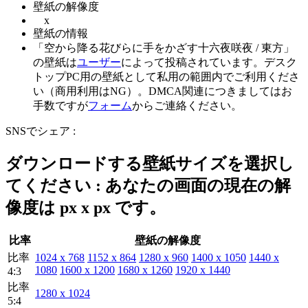
壁紙の解像度
x
壁紙の情報
「空から降る花びらに手をかざす十六夜咲夜 / 東方」
の壁紙は
ユーザー
によって投稿されています。デスク
トップPC用の壁紙として私用の範囲内でご利用くださ
い（商用利用はNG）。DMCA関連につきましてはお
手数ですが
フォーム
からご連絡ください。
SNSでシェア :
ダウンロードする壁紙サイズを選択し
てください : あなたの画面の現在の解
像度は
px x
px です。
比率
壁紙の解像度
比率
1024 x 768
1152 x 864
1280 x 960
1400 x 1050
1440 x
1080
1600 x 1200
1680 x 1260
1920 x 1440
4:3
比率
1280 x 1024
5:4