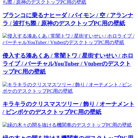
ブランコに乗るナヒーダ / パイモン / 空 / アランナ
ラ / 波打ち際 / 原神のデスクトップPC用の壁紙
侵入する湊あくあ / 常闇トワ / 星街すいせい / ホロ
ライブ / バーチャルYouTuber / Vtuberのデスクト
ップPC用の壁紙
キラキラのクリスマスツリー / 飾り / オーナメント
/ ピンボケのデスクトップPC用の壁紙