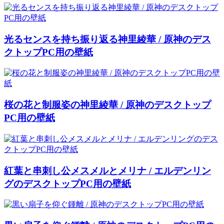
光るセンスを持ち振り返る神里綾華 / 原神のデス
クトップPC用の壁紙
桜の花と制服姿の神里綾華 / 原神のデスクトップ
PC用の壁紙
紅葉と串刺し公メスメルとメリナ / エルデンリン
グのデスクトップPC用の壁紙