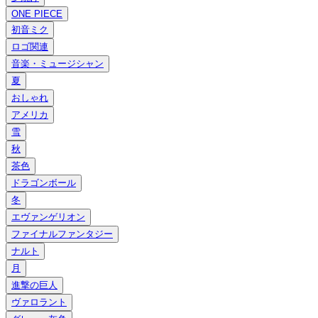
ONE PIECE
初音ミク
ロゴ関連
音楽・ミュージシャン
夏
おしゃれ
アメリカ
雪
秋
茶色
ドラゴンボール
冬
エヴァンゲリオン
ファイナルファンタジー
ナルト
月
進撃の巨人
ヴァロラント