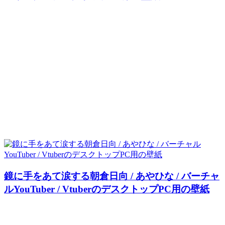
鏡に手をあて涙する朝倉日向 / あやひな / バーチャ
ルYouTuber / VtuberのデスクトップPC用の壁紙