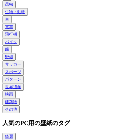
昆虫
生物・動物
車
電車
飛行機
バイク
船
野球
サッカー
スポーツ
パターン
世界遺産
映画
建築物
その他
人気のPC用の壁紙のタグ
綺麗