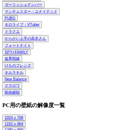
ガーリッシュナンバー
マンチェスター・ユナイテッド
PUBG
ホロライブ・VTuber
ドラクエ
からかい上手の高木さん
フォートナイト
SPY×FAMILY
血界戦線
けものフレンズ
キルラキル
New Balance
クラロワ
呪術廻戦
PC用の壁紙の解像度一覧
1024 x 768
1152 x 864
1280 x 960