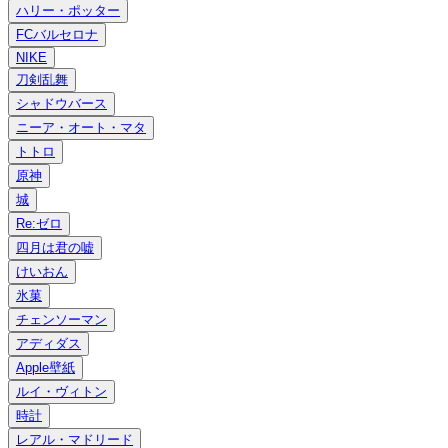
ハリー・ポッター
FCバルセロナ
NIKE
刀剣乱舞
シャドウバース
ニーア・オート・マタ
トトロ
原神
城
Re:ゼロ
四月は君の嘘
けいおん
氷菓
チェンソーマン
アディダス
Apple壁紙
ルイ・ヴィトン
時計
レアル・マドリード