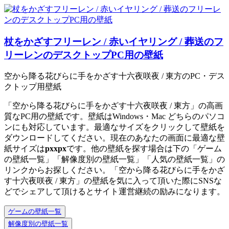
杖をかざすフリーレン / 赤いイヤリング / 葬送のフ
リーレンのデスクトップPC用の壁紙
空から降る花びらに手をかざす十六夜咲夜 / 東方のPC・デス
クトップ用壁紙
「空から降る花びらに手をかざす十六夜咲夜 / 東方」の高画
質なPC用の壁紙です。壁紙はWindows・Mac どちらのパソコ
ンにも対応しています。最適なサイズをクリックして壁紙を
ダウンロードしてください。現在のあなたの画面に最適な壁
紙サイズは
px
x
px
です。他の壁紙を探す場合は下の「ゲーム
の壁紙一覧」「解像度別の壁紙一覧」「人気の壁紙一覧」の
リンクからお探しください。「空から降る花びらに手をかざ
す十六夜咲夜 / 東方」の壁紙を気に入って頂いた際にSNSな
どでシェアして頂けるとサイト運営継続の励みになります。
ゲームの壁紙一覧
解像度別の壁紙一覧