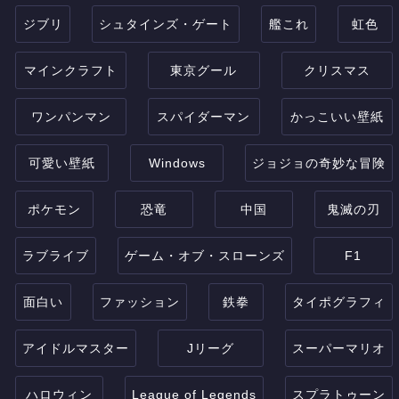
ジブリ
シュタインズ・ゲート
艦これ
虹色
マインクラフト
東京グール
クリスマス
ワンパンマン
スパイダーマン
かっこいい壁紙
可愛い壁紙
Windows
ジョジョの奇妙な冒険
ポケモン
恐竜
中国
鬼滅の刃
ラブライブ
ゲーム・オブ・スローンズ
F1
面白い
ファッション
鉄拳
タイポグラフィ
アイドルマスター
Jリーグ
スーパーマリオ
ハロウィン
League of Legends
スプラトゥーン