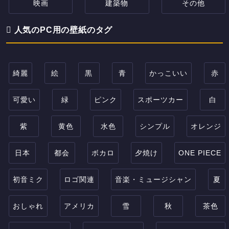
映画
建築物
その他
人気のPC用の壁紙のタグ
綺麗
絵
黒
青
かっこいい
赤
可愛い
緑
ピンク
スポーツカー
白
紫
黄色
水色
シンプル
オレンジ
日本
都会
ボカロ
夕焼け
ONE PIECE
初音ミク
ロゴ関連
音楽・ミュージシャン
夏
おしゃれ
アメリカ
雪
秋
茶色