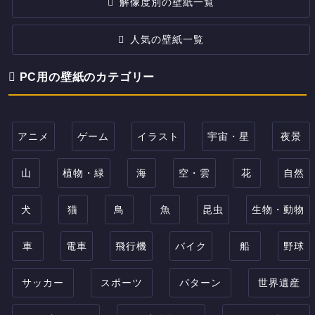
解像度別の壁紙一覧
人気の壁紙一覧
PC用の壁紙のカテゴリー
アニメ
ゲーム
イラスト
宇宙・星
夜景
山
植物・緑
海
空・雲
花
自然
犬
猫
鳥
魚
昆虫
生物・動物
車
電車
飛行機
バイク
船
野球
サッカー
スポーツ
パターン
世界遺産