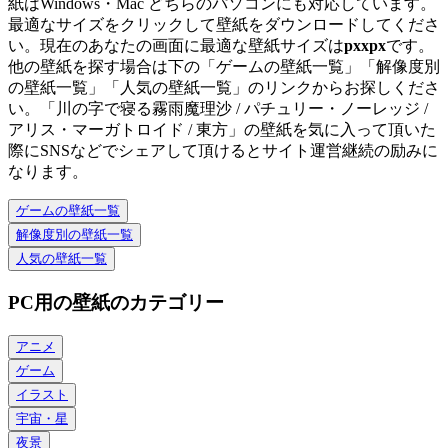
紙はWindows・Mac どちらのパソコンにも対応しています。
最適なサイズをクリックして壁紙をダウンロードしてくださ
い。現在のあなたの画面に最適な壁紙サイズは
px
x
px
です。
他の壁紙を探す場合は下の「ゲームの壁紙一覧」「解像度別
の壁紙一覧」「人気の壁紙一覧」のリンクからお探しくださ
い。「川の字で寝る霧雨魔理沙 / パチュリー・ノーレッジ /
アリス・マーガトロイド / 東方」の壁紙を気に入って頂いた
際にSNSなどでシェアして頂けるとサイト運営継続の励みに
なります。
ゲームの壁紙一覧
解像度別の壁紙一覧
人気の壁紙一覧
PC用の壁紙のカテゴリー
アニメ
ゲーム
イラスト
宇宙・星
夜景