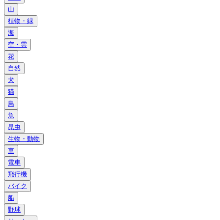
山
植物・緑
海
空・雲
花
自然
犬
猫
鳥
魚
昆虫
生物・動物
車
電車
飛行機
バイク
船
野球