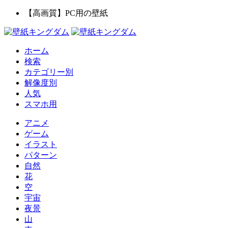
【高画質】PC用の壁紙
ホーム
検索
カテゴリー別
解像度別
人気
スマホ用
アニメ
ゲーム
イラスト
パターン
自然
花
空
宇宙
夜景
山