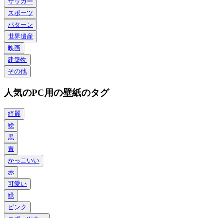
サッカー
スポーツ
パターン
世界遺産
映画
建築物
その他
人気のPC用の壁紙のタグ
綺麗
絵
黒
青
かっこいい
赤
可愛い
緑
ピンク