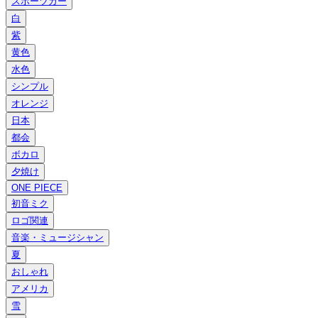
スポーツカー
白
紫
黄色
水色
シンプル
オレンジ
日本
都会
ボカロ
夕焼け
ONE PIECE
初音ミク
ロゴ関連
音楽・ミュージシャン
夏
おしゃれ
アメリカ
雪