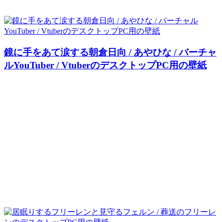
鏡に手をあて涙する朝倉日向 / あやひな / バーチャ
ルYouTuber / VtuberのデスクトップPC用の壁紙