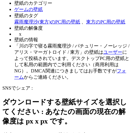
壁紙のカテゴリー
ゲームの壁紙
壁紙のタグ
霧雨魔理沙(東方)のPC用の壁紙
、
東方のPC用の壁紙
壁紙の解像度
x
壁紙の情報
「川の字で寝る霧雨魔理沙 / パチュリー・ノーレッジ /
アリス・マーガトロイド / 東方」の壁紙は
ユーザー
に
よって投稿されています。デスクトップPC用の壁紙と
して私用の範囲内でご利用ください（商用利用は
NG）。DMCA関連につきましてはお手数ですが
フォ
ーム
からご連絡ください。
SNSでシェア :
ダウンロードする壁紙サイズを選択し
てください : あなたの画面の現在の解
像度は
px x
px です。