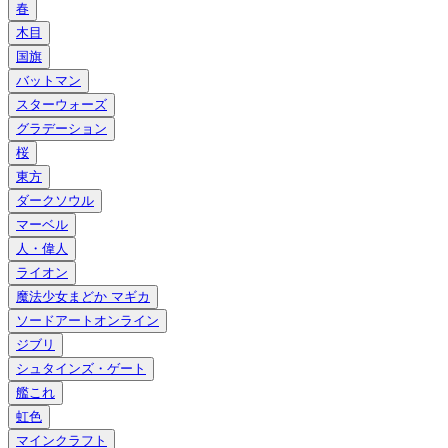
春
木目
国旗
バットマン
スターウォーズ
グラデーション
桜
東方
ダークソウル
マーベル
人・偉人
ライオン
魔法少女まどか マギカ
ソードアートオンライン
ジブリ
シュタインズ・ゲート
艦これ
虹色
マインクラフト