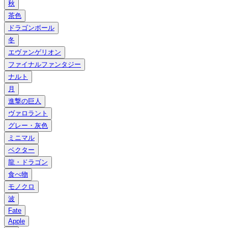
秋
茶色
ドラゴンボール
冬
エヴァンゲリオン
ファイナルファンタジー
ナルト
月
進撃の巨人
ヴァロラント
グレー・灰色
ミニマル
ベクター
龍・ドラゴン
食べ物
モノクロ
波
Fate
Apple