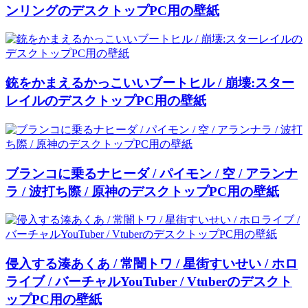
ンリングのデスクトップPC用の壁紙
銃をかまえるかっこいいブートヒル / 崩壊:スター
レイルのデスクトップPC用の壁紙
ブランコに乗るナヒーダ / パイモン / 空 / アランナ
ラ / 波打ち際 / 原神のデスクトップPC用の壁紙
侵入する湊あくあ / 常闇トワ / 星街すいせい / ホロ
ライブ / バーチャルYouTuber / Vtuberのデスクト
ップPC用の壁紙