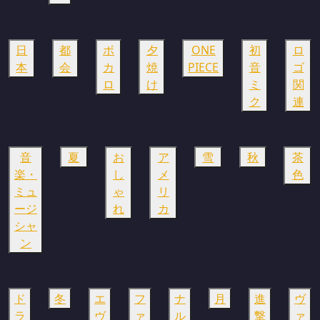
日
都
ボ
夕
ONE
初
ロ
本
会
カ
焼
PIECE
音
ゴ
ロ
け
ミ
関
ク
連
音
夏
お
ア
雪
秋
茶
楽・
し
メ
色
ミュ
ゃ
リ
ージ
れ
カ
シャ
ン
ド
冬
エ
フ
ナ
月
進
ヴ
ラ
ヴ
ァ
ル
撃
ァ