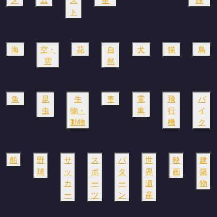
ト
海
空・
花
自
犬
猫
鳥
雲
然
魚
昆
生
車
電
飛
バ
虫
物・
車
行
イ
動物
機
ク
船
野
サ
ス
パ
世
映
建
球
ッ
ポ
タ
界
画
築
カ
ー
ー
遺
物
ー
ツ
ン
産