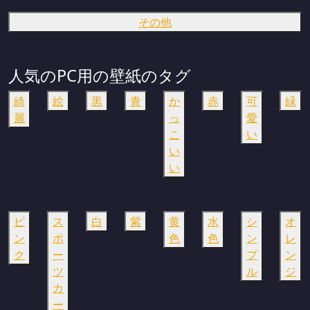
その他
人気のPC用の壁紙のタグ
綺
絵
黒
青
か
赤
可
緑
麗
っ
愛
こ
い
い
い
ピ
ス
白
紫
黄
水
シ
オ
ン
ポ
色
色
ン
レ
ク
ー
プ
ン
ツ
ル
ジ
カ
ー