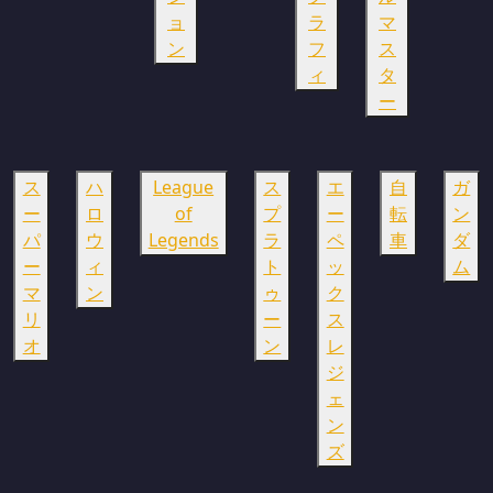
ョ
ラ
マ
ン
フ
ス
ィ
タ
ー
ス
ハ
League
ス
エ
自
ガ
ー
ロ
of
プ
ー
転
ン
パ
ウ
Legends
ラ
ペ
車
ダ
ー
ィ
ト
ッ
ム
マ
ン
ゥ
ク
リ
ー
ス
オ
ン
レ
ジ
ェ
ン
ズ