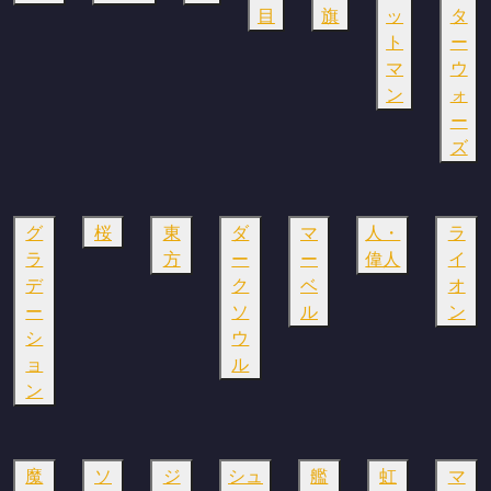
目
旗
ッ
タ
ト
ー
マ
ウ
ン
ォ
ー
ズ
グ
桜
東
ダ
マ
人・
ラ
ラ
方
ー
ー
偉人
イ
デ
ク
ベ
オ
ー
ソ
ル
ン
シ
ウ
ョ
ル
ン
魔
ソ
ジ
シュ
艦
虹
マ