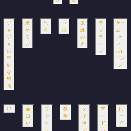
ジ
ポ
恐
中
鬼
ラ
ゲー
ョ
ケ
竜
国
滅
ブ
ム・
ジ
モ
の
ラ
オ
ョ
ン
刃
イ
ブ・
の
ブ
スロ
奇
ーン
妙
ズ
な
冒
険
F1
面
フ
鉄
タ
ア
Jリ
白
ァ
拳
イ
イ
ー
い
ッ
ポ
ド
グ
シ
グ
ル