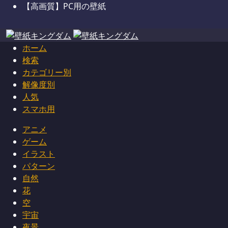
【高画質】PC用の壁紙
ホーム
検索
カテゴリー別
解像度別
人気
スマホ用
アニメ
ゲーム
イラスト
パターン
自然
花
空
宇宙
夜景