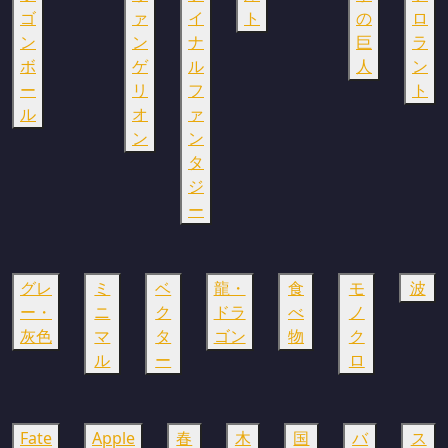
ゴ
ァ
イ
ト
の
ロ
ン
ン
ナ
巨
ラ
ボ
ゲ
ル
人
ン
ー
リ
フ
ト
ル
オ
ァ
ン
ン
タ
ジ
ー
グレ
ミ
ベ
龍・
食
モ
波
ー・
ニ
ク
ドラ
べ
ノ
灰色
マ
タ
ゴン
物
ク
ル
ー
ロ
Fate
Apple
春
木
国
バ
ス