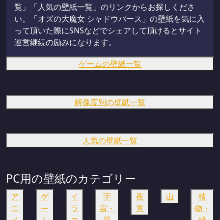
覧」「人気の壁紙一覧」のリンクからお探しくださ
い。「オズの大魔女 シャドウバース」の壁紙を気に入
って頂いた際にSNSなどでシェアして頂けるとサイト
運営継続の励みになります。
ゲームの壁紙一覧
解像度別の壁紙一覧
人気の壁紙一覧
PC用の壁紙のカテゴリー
ア
ゲ
イ
宇
夜
山
植
ニ
ー
ラ
宙・
景
物・
メ
ム
ス
星
緑