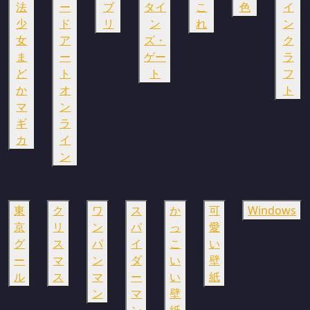
法
ー
ブ
タイ
こ
色
イ
少
ド
リ
ン
れ
ン
女
ア
ズ・
ク
ま
ー
ゲー
ラ
ど
ト
ト
フ
か
オ
ト
マ
ン
ギ
ラ
カ
イ
ン
東
ク
ワ
ス
か
可
Windows
京
リ
ン
パ
っ
愛
グ
ス
パ
イ
こ
い
ー
マ
ン
ダ
い
壁
ル
ス
マ
ー
い
紙
ン
マ
壁
ン
紙