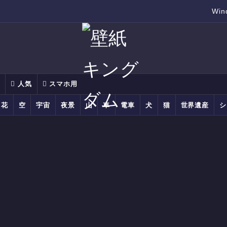
Wi
別
人気
スマホ用
花
空
宇宙
夜景
山
車
電車
犬
猫
世界遺産
シ