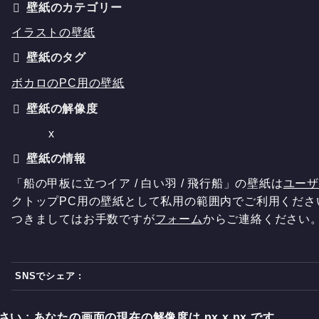
壁紙のカテゴリー
イラストの壁紙
壁紙のタグ
ボカロのPC用の壁紙
壁紙の解像度
x
壁紙の情報
「船の甲板に立つイア / 白い羽 / 飛行船」の壁紙は
ユー
クトップPC用の壁紙として私用の範囲内でご利用くださ
つきましてはお手数ですが
フォーム
からご連絡ください
SNSでシェア :
い : あなたの画面の現在の解像度は
px x
px です。