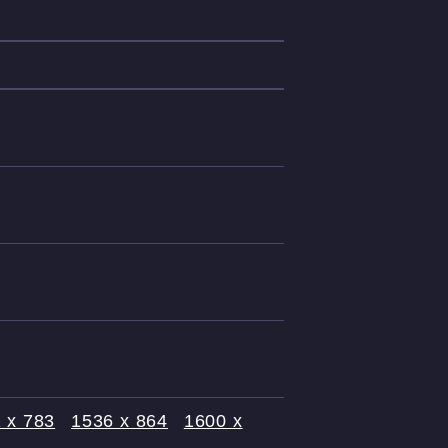
 x 783
1536 x 864
1600 x