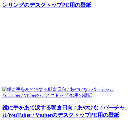
ンリングのデスクトップPC用の壁紙
鏡に手をあて涙する朝倉日向 / あやひな / バーチャ
ルYouTuber / VtuberのデスクトップPC用の壁紙