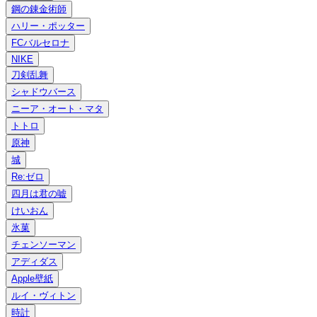
鋼の錬金術師
ハリー・ポッター
FCバルセロナ
NIKE
刀剣乱舞
シャドウバース
ニーア・オート・マタ
トトロ
原神
城
Re:ゼロ
四月は君の嘘
けいおん
氷菓
チェンソーマン
アディダス
Apple壁紙
ルイ・ヴィトン
時計