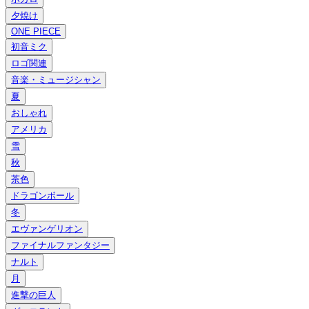
夕焼け
ONE PIECE
初音ミク
ロゴ関連
音楽・ミュージシャン
夏
おしゃれ
アメリカ
雪
秋
茶色
ドラゴンボール
冬
エヴァンゲリオン
ファイナルファンタジー
ナルト
月
進撃の巨人