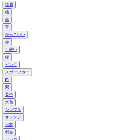
綺麗
絵
黒
青
かっこいい
赤
可愛い
緑
ピンク
スポーツカー
白
紫
黄色
水色
シンプル
オレンジ
日本
都会
ボカロ