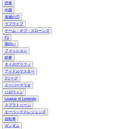
恐竜
中国
鬼滅の刃
ラブライブ
ゲーム・オブ・スローンズ
F1
面白い
ファッション
鉄拳
タイポグラフィ
アイドルマスター
Jリーグ
スーパーマリオ
ハロウィン
League of Legends
スプラトゥーン
エーペックスレジェンズ
自転車
ガンダム