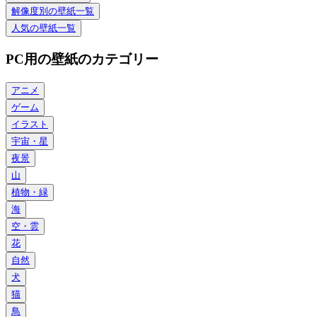
解像度別の壁紙一覧
人気の壁紙一覧
PC用の壁紙のカテゴリー
アニメ
ゲーム
イラスト
宇宙・星
夜景
山
植物・緑
海
空・雲
花
自然
犬
猫
鳥