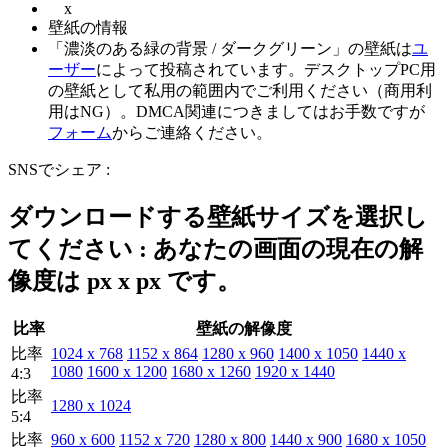
x
壁紙の情報
「濃淡のある緑の背景 / ダークグリーン」の壁紙は
ユ
ーザー
によって投稿されています。デスクトップPC用
の壁紙として私用の範囲内でご利用ください（商用利
用はNG）。DMCA関連につきましてはお手数ですが
フォーム
からご連絡ください。
SNSでシェア :
ダウンロードする壁紙サイズを選択し
てください : あなたの画面の現在の解
像度は
px x
px です。
比率
壁紙の解像度
比率
1024 x 768
1152 x 864
1280 x 960
1400 x 1050
1440 x
1080
1600 x 1200
1680 x 1260
1920 x 1440
4:3
比率
1280 x 1024
5:4
比率
960 x 600
1152 x 720
1280 x 800
1440 x 900
1680 x 1050