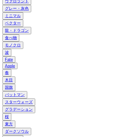
ヴァロラント
グレー・灰色
ミニマル
ベクター
龍・ドラゴン
食べ物
モノクロ
波
Fate
Apple
春
木目
国旗
バットマン
スターウォーズ
グラデーション
桜
東方
ダークソウル