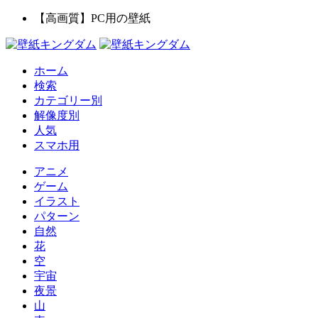
【高画質】PC用の壁紙
ホーム
検索
カテゴリー別
解像度別
人気
スマホ用
アニメ
ゲーム
イラスト
パターン
自然
花
空
宇宙
夜景
山