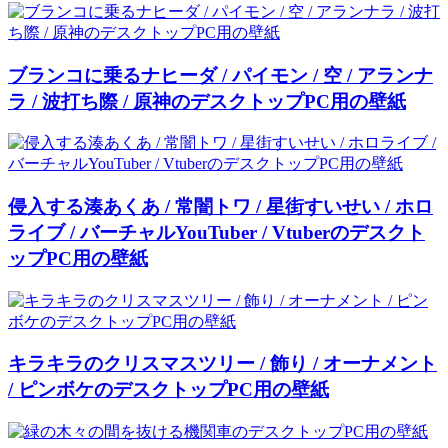
ブランコに乗るナヒーダ / パイモン / 空 / アランナ
ラ / 波打ち際 / 原神のデスクトップPC用の壁紙
侵入する湊あくあ / 常闇トワ / 星街すいせい / ホロ
ライブ / バーチャルYouTuber / Vtuberのデスクト
ップPC用の壁紙
キラキラのクリスマスツリー / 飾り / オーナメント
/ ピンボケのデスクトップPC用の壁紙