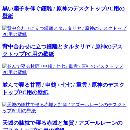
黒い扇子を仰ぐ鍾離 / 原神のデスクトップPC用の
壁紙
背中合わせに立つ鍾離とタルタリヤ / 原神のデス
クトップPC用の壁紙
並んで寝る甘雨 / 申鶴 / 七七 / 重雲 / 原神のデスク
トップPC用の壁紙
天城の膝枕で寝る赤城と加賀 / アズールレーンの