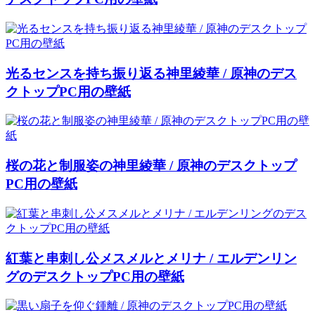
光るセンスを持ち振り返る神里綾華 / 原神のデス
クトップPC用の壁紙
桜の花と制服姿の神里綾華 / 原神のデスクトップ
PC用の壁紙
紅葉と串刺し公メスメルとメリナ / エルデンリン
グのデスクトップPC用の壁紙