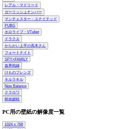
レアル・マドリード
ガーリッシュナンバー
マンチェスター・ユナイテッド
PUBG
ホロライブ・VTuber
ドラクエ
からかい上手の高木さん
フォートナイト
SPY×FAMILY
血界戦線
けものフレンズ
キルラキル
New Balance
クラロワ
呪術廻戦
PC用の壁紙の解像度一覧
1024 x 768