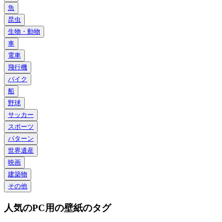
魚
昆虫
生物・動物
車
電車
飛行機
バイク
船
野球
サッカー
スポーツ
パターン
世界遺産
映画
建築物
その他
人気のPC用の壁紙のタグ