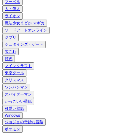
マーベル
人・偉人
ライオン
魔法少女まどか マギカ
ソードアートオンライン
ジブリ
シュタインズ・ゲート
艦これ
虹色
マインクラフト
東京グール
クリスマス
ワンパンマン
スパイダーマン
かっこいい壁紙
可愛い壁紙
Windows
ジョジョの奇妙な冒険
ポケモン