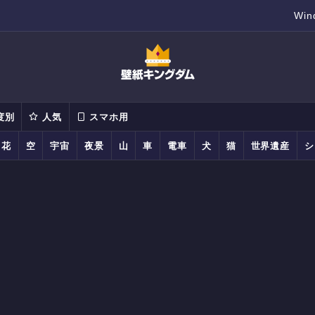
Wi
度別
人気
スマホ用
花
空
宇宙
夜景
山
車
電車
犬
猫
世界遺産
シ