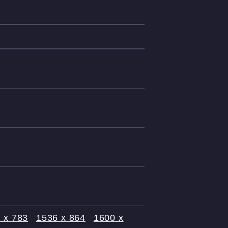
 x 783
1536 x 864
1600 x