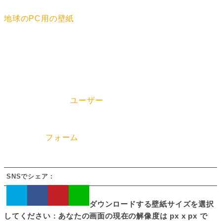
壁紙のタグ
地球のPC用の壁紙
壁紙の解像度
x
壁紙の情報
「ネットワーク / 地球 / 衛星 / インターネット / デジタル
アート」の壁紙は
ユーザー
によって投稿されています。
デスクトップPC用の壁紙として私用の範囲内でご利用く
ださい（商用利用はNG）。DMCA関連につきましてはお
手数ですが
フォーム
からご連絡ください。
SNSでシェア :
ダウンロードする壁紙サイズを選択
してください : あなたの画面の現在の解像度は
px x
px で