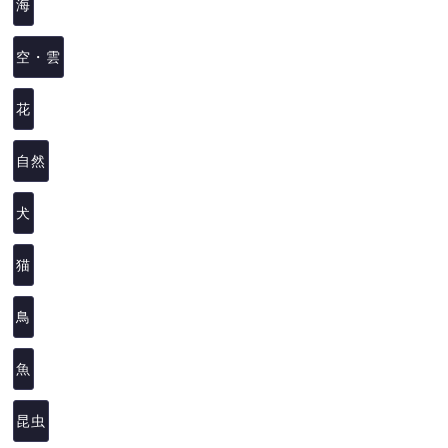
海
空・雲
花
自然
犬
猫
鳥
魚
昆虫