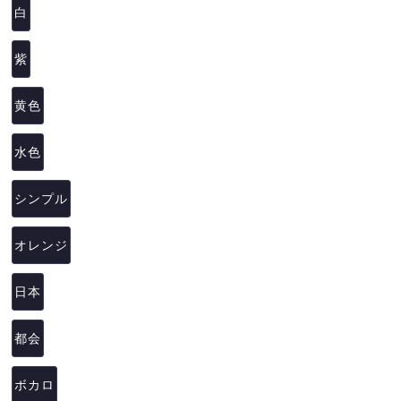
白
紫
黄色
水色
シンプル
オレンジ
日本
都会
ボカロ