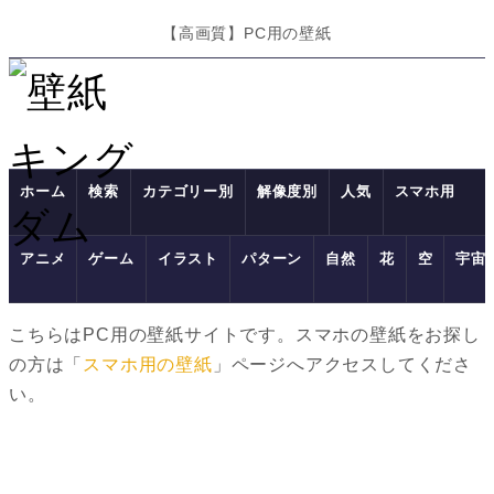
【高画質】PC用の壁紙
ホーム
検索
カテゴリー別
解像度別
人気
スマホ用
アニメ
ゲーム
イラスト
パターン
自然
花
空
宇宙
こちらはPC用の壁紙サイトです。スマホの壁紙をお探し
の方は「
スマホ用の壁紙
」ページへアクセスしてくださ
い。