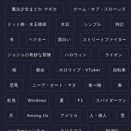
魔法少女まどか マギカ
ゲーム・オブ・スローンズ
ドット柄・水玉模様
木目
シンプル
時計
冬
ベクター
面白い
ストリートファイター
ジョジョの奇妙な冒険
ハロウィン
ライオン
桜
都会
ホロライブ・VTuber
自転車
恐竜
ニーア・オート・マタ
食べ物
春
虹色
Windows
夏
F1
スパイダーマン
月
Among Us
アメリカ
人・偉人
雪
ハンター×ハンター
クリスマス
PUBG