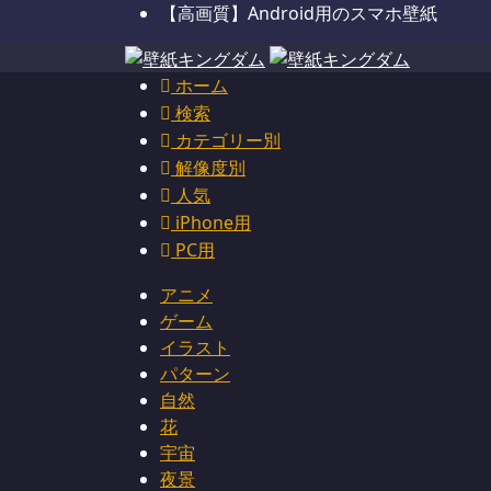
【高画質】Android用のスマホ壁紙
ホーム
検索
カテゴリー別
解像度別
人気
iPhone用
PC用
アニメ
ゲーム
イラスト
パターン
自然
花
宇宙
夜景