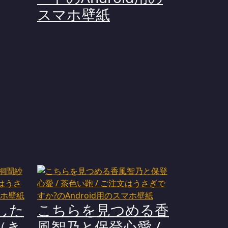
スマホ壁紙
した
こちらを見つめる香
（き
風智乃と保登心愛 /