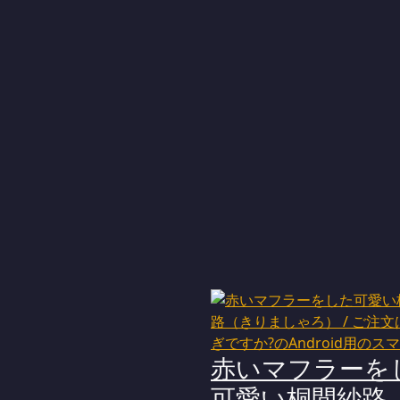
赤いマフラーを
可愛い桐間紗路