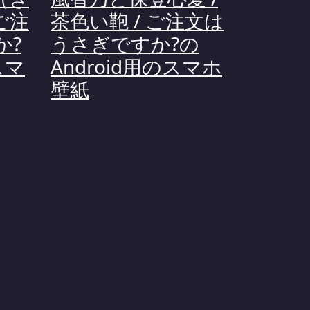
ご注
茶色い鞄 / ご注文は
か?
うさぎですか?の
スマ
Android用のスマホ
壁紙