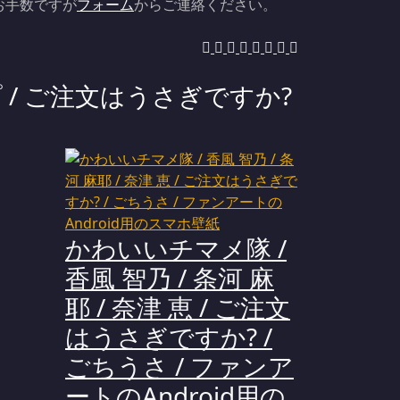
お手数ですが
フォーム
からご連絡ください。
 / ご注文はうさぎですか?
かわいいチマメ隊 /
香風 智乃 / 条河 麻
耶 / 奈津 恵 / ご注文
はうさぎですか? /
ごちうさ / ファンア
ートのAndroid用の