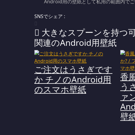
Android用の壁紙として私用の範囲内
SNSでシェア :
大きなスプーンを持つ可愛い
関連のAndroid用壁紙
ご注文はうさぎです
香風
か チノのAndroid用
うさ
のスマホ壁紙
ァ
An
壁