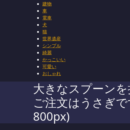
建物
車
電車
犬
猫
世界遺産
シンプル
綺麗
かっこいい
可愛い
おしゃれ
大きなスプーンを持
ご注文はうさぎですか
800px)