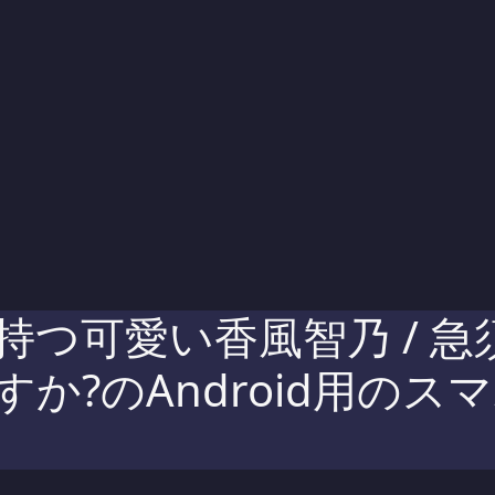
つ可愛い香風智乃 / 急須 
?のAndroid用のスマホ壁