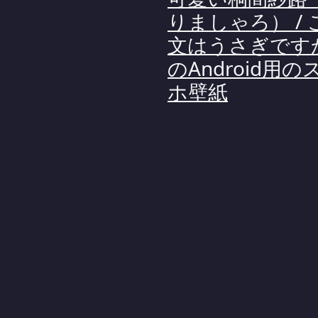
りましゃろ） / 
文はうさぎです
のAndroid用の
ホ壁紙