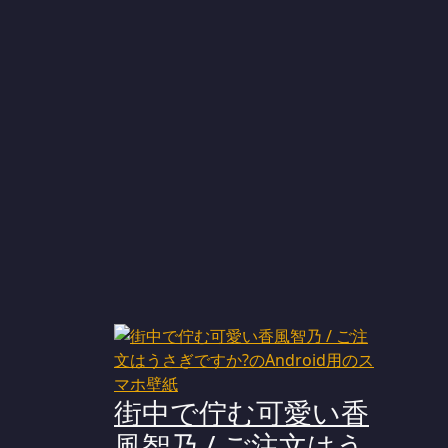
街中で佇む可愛い香
風智乃 / ご注文はう