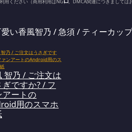
でご利用ください（商用利用はNG）。DMCA関連につきましては
香風智乃 / 急須 / ティーカップ
 智乃 / ご注文は
ぎですか? / フ
ンアートの
droid用のスマホ
紙