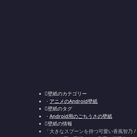
壁紙のカテゴリー
・
アニメのAndroid壁紙
壁紙のタグ
・
Android用のごちうさの壁紙
壁紙の情報
「大きなスプーンを持つ可愛い香風智乃 / 急