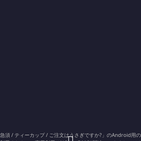
須 / ティーカップ / ご注文はうさぎですか?」のAndroid用