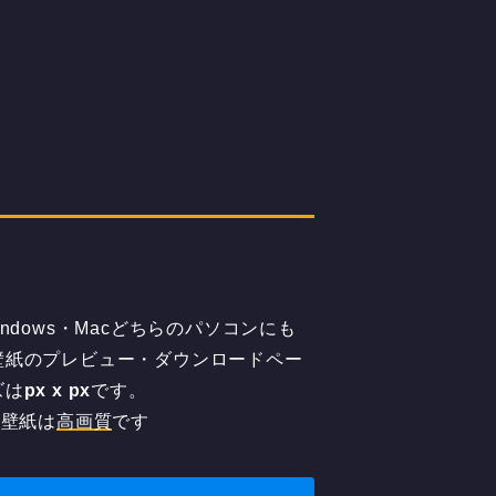
dows・Macどちらのパソコンにも
壁紙のプレビュー・ダウンロードペー
ズは
px x
px
です。
の壁紙は
高画質
です