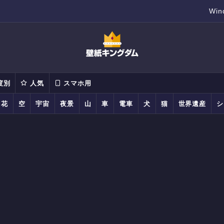
Wi
度別
人気
スマホ用
花
空
宇宙
夜景
山
車
電車
犬
猫
世界遺産
シ