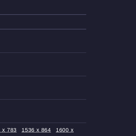
 x 783
1536 x 864
1600 x