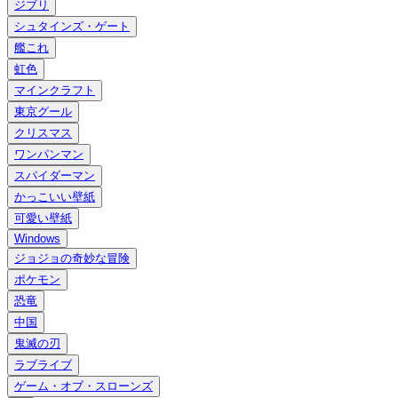
ジブリ
シュタインズ・ゲート
艦これ
虹色
マインクラフト
東京グール
クリスマス
ワンパンマン
スパイダーマン
かっこいい壁紙
可愛い壁紙
Windows
ジョジョの奇妙な冒険
ポケモン
恐竜
中国
鬼滅の刃
ラブライブ
ゲーム・オブ・スローンズ