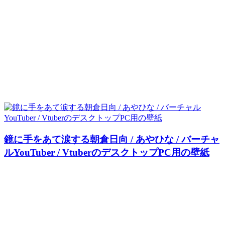
鏡に手をあて涙する朝倉日向 / あやひな / バーチャ
ルYouTuber / VtuberのデスクトップPC用の壁紙