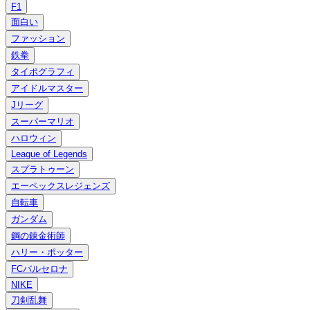
F1
面白い
ファッション
鉄拳
タイポグラフィ
アイドルマスター
Jリーグ
スーパーマリオ
ハロウィン
League of Legends
スプラトゥーン
エーペックスレジェンズ
自転車
ガンダム
鋼の錬金術師
ハリー・ポッター
FCバルセロナ
NIKE
刀剣乱舞