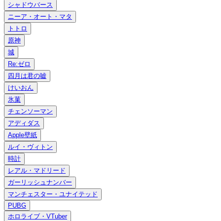
シャドウバース
ニーア・オート・マタ
トトロ
原神
城
Re:ゼロ
四月は君の嘘
けいおん
氷菓
チェンソーマン
アディダス
Apple壁紙
ルイ・ヴィトン
時計
レアル・マドリード
ガーリッシュナンバー
マンチェスター・ユナイテッド
PUBG
ホロライブ・VTuber