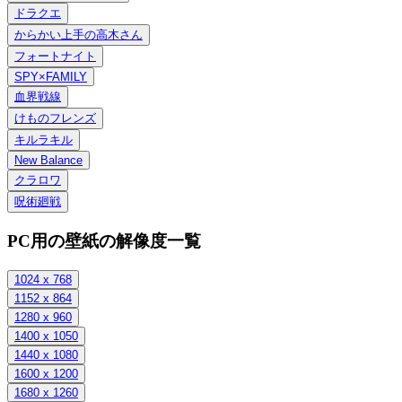
ドラクエ
からかい上手の高木さん
フォートナイト
SPY×FAMILY
血界戦線
けものフレンズ
キルラキル
New Balance
クラロワ
呪術廻戦
PC用の壁紙の解像度一覧
1024 x 768
1152 x 864
1280 x 960
1400 x 1050
1440 x 1080
1600 x 1200
1680 x 1260