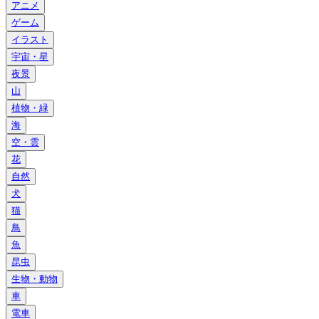
アニメ
ゲーム
イラスト
宇宙・星
夜景
山
植物・緑
海
空・雲
花
自然
犬
猫
鳥
魚
昆虫
生物・動物
車
電車