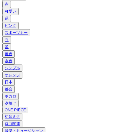
赤
可愛い
緑
ピンク
スポーツカー
白
紫
黄色
水色
シンプル
オレンジ
日本
都会
ボカロ
夕焼け
ONE PIECE
初音ミク
ロゴ関連
音楽・ミュージシャン