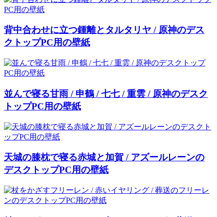
背中合わせに立つ鍾離とタルタリヤ / 原神のデス
クトップPC用の壁紙
並んで寝る甘雨 / 申鶴 / 七七 / 重雲 / 原神のデスク
トップPC用の壁紙
天城の膝枕で寝る赤城と加賀 / アズールレーンの
デスクトップPC用の壁紙