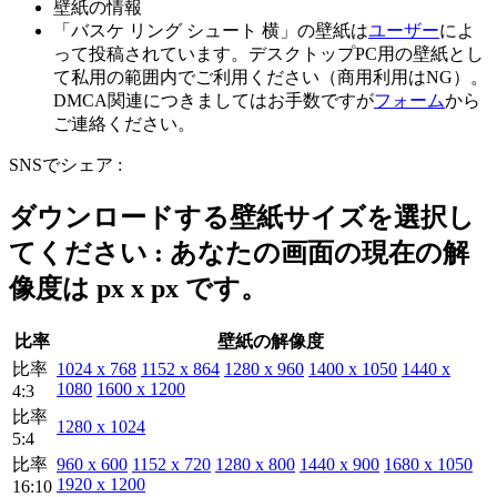
壁紙の情報
「バスケ リング シュート 横」の壁紙は
ユーザー
によ
って投稿されています。デスクトップPC用の壁紙とし
て私用の範囲内でご利用ください（商用利用はNG）。
DMCA関連につきましてはお手数ですが
フォーム
から
ご連絡ください。
SNSでシェア :
ダウンロードする壁紙サイズを選択し
てください : あなたの画面の現在の解
像度は
px x
px です。
比率
壁紙の解像度
比率
1024 x 768
1152 x 864
1280 x 960
1400 x 1050
1440 x
1080
1600 x 1200
4:3
比率
1280 x 1024
5:4
比率
960 x 600
1152 x 720
1280 x 800
1440 x 900
1680 x 1050
1920 x 1200
16:10