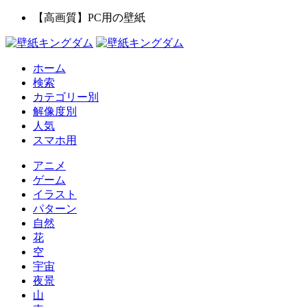
【高画質】PC用の壁紙
ホーム
検索
カテゴリー別
解像度別
人気
スマホ用
アニメ
ゲーム
イラスト
パターン
自然
花
空
宇宙
夜景
山