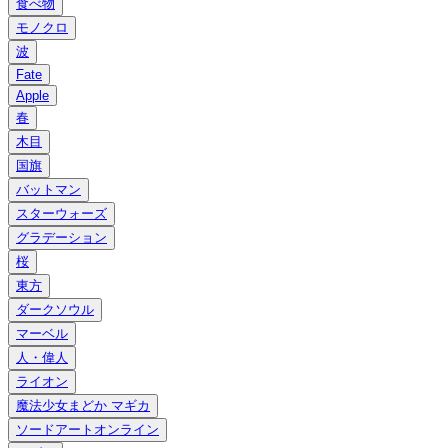
食べ物
モノクロ
波
Fate
Apple
春
木目
国旗
バットマン
スターウォーズ
グラデーション
桜
東方
ダークソウル
マーベル
人・偉人
ライオン
魔法少女まどか マギカ
ソードアートオンライン