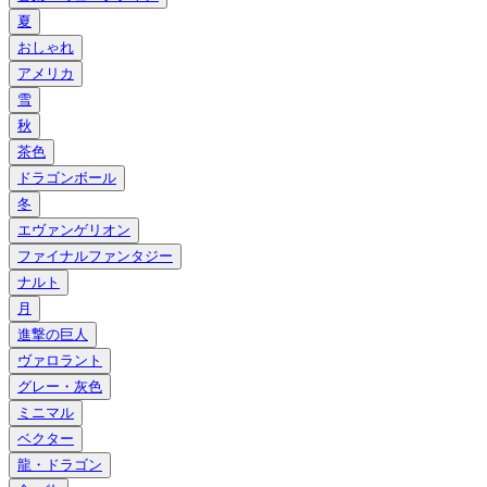
夏
おしゃれ
アメリカ
雪
秋
茶色
ドラゴンボール
冬
エヴァンゲリオン
ファイナルファンタジー
ナルト
月
進撃の巨人
ヴァロラント
グレー・灰色
ミニマル
ベクター
龍・ドラゴン